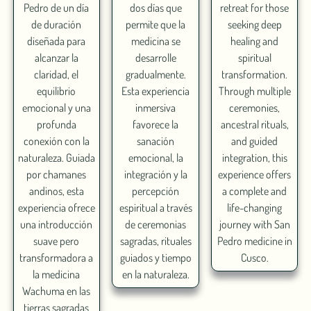
Pedro de un día
dos días que
retreat for those
de duración
permite que la
seeking deep
diseñada para
medicina se
healing and
alcanzar la
desarrolle
spiritual
claridad, el
gradualmente.
transformation.
equilibrio
Esta experiencia
Through multiple
emocional y una
inmersiva
ceremonies,
profunda
favorece la
ancestral rituals,
conexión con la
sanación
and guided
naturaleza. Guiada
emocional, la
integration, this
por chamanes
integración y la
experience offers
andinos, esta
percepción
a complete and
experiencia ofrece
espiritual a través
life-changing
una introducción
de ceremonias
journey with San
suave pero
sagradas, rituales
Pedro medicine in
transformadora a
guiados y tiempo
Cusco.
la medicina
en la naturaleza.
Wachuma en las
tierras sagradas