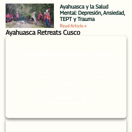
Ayahuasca y la Salud
Mental: Depresión, Ansiedad,
TEPT y Trauma
Read Article »
Ayahuasca Retreats Cusco
1 Day Ayahuasca Retreat in Cusco
Take a deep dive in a single day. Our 1-day Ayahuasca retreat in
Cusco, Peru is perfect for travelers who want to take part in a
safe and authentic ceremony facilitated by experienced
shamans.
See details