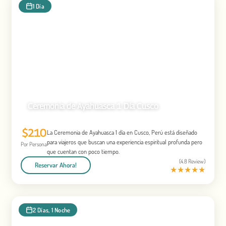
1 Día
Ceremonia de Ayahuasca 1 Día Cusco
$210
La Ceremonia de Ayahuasca 1 día en Cusco, Perú está diseñado
para viajeros que buscan una experiencia espiritual profunda pero
Por Persona
que cuentan con poco tiempo.
(4.8 Review)
Reservar Ahora!
★
★
★
★
★
2 Días, 1 Noche