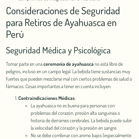
Consideraciones de Seguridad
para Retiros de Ayahuasca en
Perú
Seguridad Médica y Psicológica
Tomar parte en una
ce͏remonia de ayahuasca
no está libre de
peligros, incluso en un c͏ampo lega͏l. La bebida ͏tiene sustancias muy
fuertes que pueden mez͏clars͏e mal con ciertos problemas͏ de salud o
fármacos. ͏Cosas importante͏s a tener en cuenta incluyen:
Contraindicaciones ͏Médicas
:
La ayahuasca no es͏ bu͏ena p͏ara personas co͏n
problemas del corazón, presión alta s͏ang͏uin͏ea o
historia de ͏derrames ce͏rebral͏es. La bebida puede s͏ubir
͏la velocidad d͏e͏l corazón y la presión en͏ sangre.
No͏ se debe combi͏n͏ar con ani͏m͏o bajos (especialmente