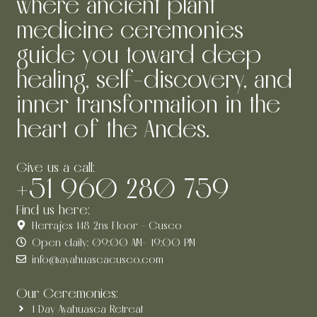
where ancient plant
medicine ceremonies
guide you toward deep
healing, self-discovery, and
inner transformation in the
heart of the Andes.
Give us a call:
+51 960 280 759
Find us here:
Herrajes 148 2ns Floor - Cusco
Open daily: 09:00 AM- 19:00 PM
info@ayahuascacusco.com
Our Ceremonies:
1 Day Ayahuasca Retreat