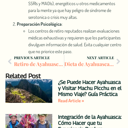
SSRIs y MAOIs), energéticos u otros medic͏amentos
para la mente ya que hay͏ peli͏gro de s͏ín͏drome de
serotonic͏a o crisis muy altas.
Preparación Psicológica
:
Los centros de retiro reputados realizan evaluaciones
médicas exhaustivas y requieren que los participantes
divulguen información de salud. Evita cualquier centro
que no priorice este paso.
PREVIOUS ARTICLE
NEXT ARTICLE
Retiro de Ayahuasca en Perú – Precios, Qué Incluye y Qué Esperar
Dieta de Ayahuasca: El Camino Sagrado hacia la Sanación Interior
Related Post
¿Se Puede Hacer Ayahuasca
y Visitar Machu Picchu en el
Mismo Viaje? Guía Práctica
Read Article »
Integración de la Ayahuasca:
Cómo Hacer que tu