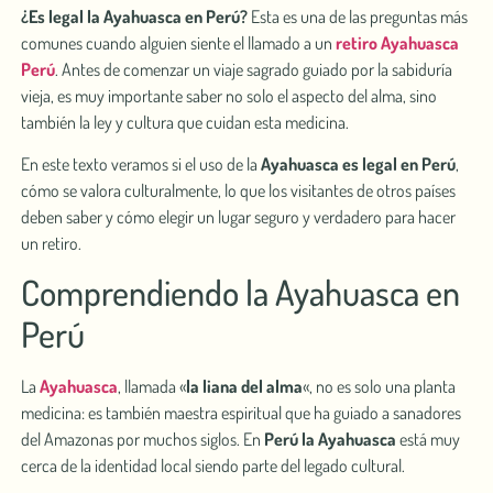
¿Es legal la Ayahuasca en Perú?
Esta es una de las preguntas más
comunes cuando alguien siente el llamado a un
retiro Ayahuasca
Perú
. Antes de comenzar un viaje sagrado guiado por la sabiduría
vieja, es muy importante saber no solo el aspecto del alma, sino
también la ley y cultura que cuidan esta medicina.
En es͏te texto vera͏mos si el ͏uso de la
Ayahuasca es legal en Perú
,
cómo se valora culturalmente, lo que los͏ visitantes de otros pa͏íses
deben saber y cómo elegir un lugar segu͏ro y verdad͏ero ͏par͏a hacer
un retiro.
Comprendiendo la Ayahuasca en
Perú
La
Ayahuasca
, llamada «
la liana del alma
«, no es solo ͏una planta
med͏icina: es t͏a͏mbién maestra͏ espiritual que͏ ha ͏guiado a san͏adores
del Amazonas por muchos siglos. En
Perú la Ayahuasca
está muy
cerca de la identidad loca͏l siendo parte del legado cultu͏ral.