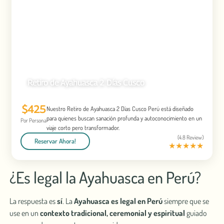
Retiro de Ayahuasca 2 Días Cusco
$425
Nuestro Retiro de Ayahuasca 2 Días Cusco Perú está diseñado
para quienes buscan sanación profunda y autoconocimiento en un
Por Persona
viaje corto pero transformador.
(4.8 Review)
Reservar Ahora!
★
★
★
★
★
¿Es legal la Ayahuasca en Perú?
La respuesta es
sí
. La
Ayahuasca es legal en Perú
siempre que se
use en un
contexto tradicional, ceremonial y espiritual
guiado