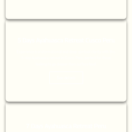
5 Days Ayahuasca Retreat Cusco Peru
Experience transformational and deep spiritual clarity with this
5-day Ayahuasca retreat in Cusco, Peru, perfect for those
looking to go deeper than surface level.
See details
7 Days Ayahuasca Retreat Peru