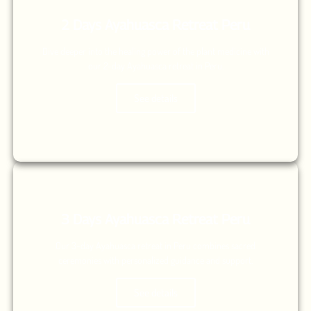
2 Days Ayahuasca Retreat Peru
Dive deeper into the healing power of the plant medicine with
our 2-day Ayahuasca retreat in Peru.
See details
3 Days Ayahuasca Retreat Peru
Our 3-day Ayahuasca retreat in Peru combines sacred
ceremonies with personalized guidance and support.
See details